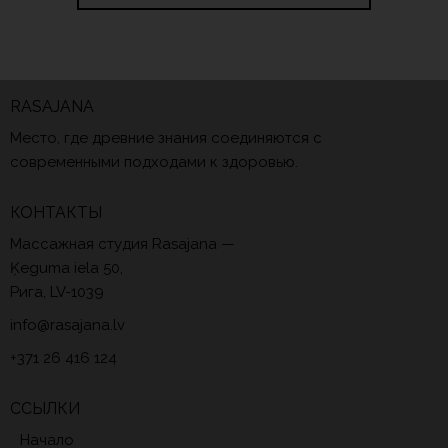
RASAJANA
Место, где древние знания соединяются с
современными подходами к здоровью.
КОНТАКТЫ
Массажная студия Rasajana —
Ķeguma iela 50,
Рига, LV-1039
info@rasajana.lv
+371 26 416 124
ССЫЛКИ
Начало