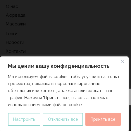
О нас
Аюрведа
Массажи
Гонги
Новости
Контакты
Гирудотерапия
Мы ценим вашу конфиденциальность
НАШИ СОЦСЕТИ
Мы используем файлы cookie, чтобы улучшить ваш опыт
просмотра, показывать персонализированные
Facebook
объявления или контент, а также анализировать наш
Instagram
трафик. Нажимая "Принять все", вы соглашаетесь с
использованием нами файлов cookie.
Политика конфиденциальности
Настроить
Отклонить все
Принять все
Rasajana
2025. Разработано и поддерживается
HITEXIS
.