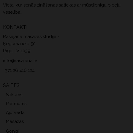
Vieta, kur senās zināšanas satiekas ar mūsdienīgu pieeju
veselībai.
KONTAKTI
Rasajana masāžas studija -
Ķeguma iela 50,
Rīga, LV-1039
info@rasajana.lv
+371 26 416 124
SAITES
Sākums
Par mums
Ājurvēda
Masāžas
Gongi