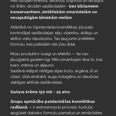
Mēs ražojam krēmus, serumus, losjonus un skrubjus
no tīrām, drošām sastāvdaļām -
bez bīstamiem
konservantiem, sintētiskām smaržvielām un
nevajadzīgām ķīmiskām vielām
.
Atšķirībā no rūpnieciskās kosmētikas, jūs pats
kontrolējat sastāvdaļas: eļļu, vitamīnu, skābju un
aktīvo vielu daudzumu. Tas ļauj jums izvēlēties
formulu, kas patiešām der jūsu ādai.
Mūsu produkti ir svaigi un efektīvi — tie nav
jāuzglabā gadiem ilgi. Mēs izmantojam tikai to, kas
baro, mitrina un atjauno.
Sastāvā ietilpst vērtīgas eļļas (rožu, argāna, šī un
citas), zīda ekstrakti, augu kolagēns un daudzas
dabīgas aktīvās sastāvdaļas.
Gatavs krēms (50 ml) - 25 eiro:
Grupu apmācība pašdarinātas kosmētikas
radīšanā
— ir iedvesmojošs process, kurā jūs
apgūsiet dabisko formulu pamatus un iemācīsities