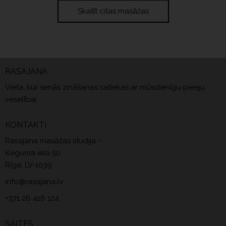
Skatīt citas masāžas
RASAJANA
Vieta, kur senās zināšanas satiekas ar mūsdienīgu pieeju
veselībai.
KONTAKTI
Rasajana masāžas studija -
Ķeguma iela 50,
Rīga, LV-1039
info@rasajana.lv
+371 26 416 124
SAITES