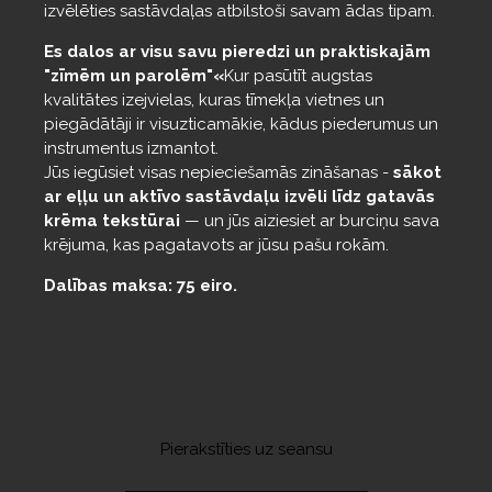
izvēlēties sastāvdaļas atbilstoši savam ādas tipam.
Es dalos ar visu savu pieredzi un praktiskajām
"zīmēm un parolēm"«
Kur pasūtīt augstas
kvalitātes izejvielas, kuras tīmekļa vietnes un
piegādātāji ir visuzticamākie, kādus piederumus un
instrumentus izmantot.
Jūs iegūsiet visas nepieciešamās zināšanas -
sākot
ar eļļu un aktīvo sastāvdaļu izvēli līdz gatavās
krēma tekstūrai
— un jūs aiziesiet ar burciņu sava
krējuma, kas pagatavots ar jūsu pašu rokām.
Dalības maksa: 75 eiro.
Pierakstīties uz seansu