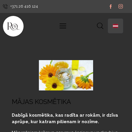
+371 26 416 124
MĀJAS KOSMĒTIKA
Dabīgā kosmētika, kas radīta ar rokām, ir dzīva
aprūpe, kur katram pilienam ir nozīme.