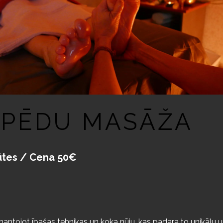
 PĒDU MASĀŽA
ūtes / Cena 50€
mantojot īpašas tehnikas un koka nūju, kas padara to unikālu un