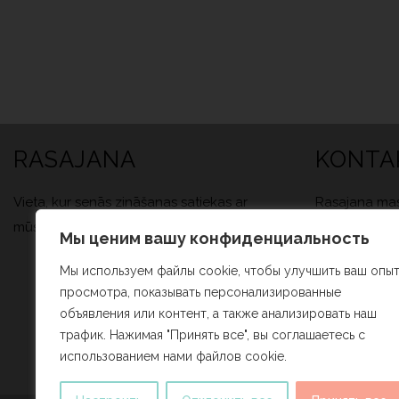
RASAJANA
KONTA
Vieta, kur senās zināšanas satiekas ar
Rasajana mas
mūsdienīgu pieeju veselībai.
Ķeguma iela 
Мы ценим вашу конфиденциальность
Rīga, LV-1039
Мы используем файлы cookie, чтобы улучшить ваш опы
info@rasajan
просмотра, показывать персонализированные
объявления или контент, а также анализировать наш
+371 26 416
трафик. Нажимая "Принять все", вы соглашаетесь с
использованием нами файлов cookie.