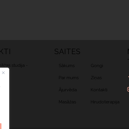
KTI
SAITES
āžas studija -
Sākums
Gongi
50,
Par mums
Ziņas
т
Ājurvēda
Kontakti
a.lv
Masāžas
Hirudoterapija
 124