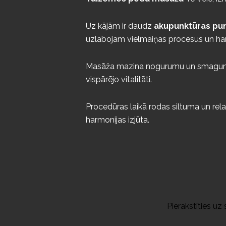
Uz kājām ir daudz
akupunktūras pun
uzlabojam vielmaiņas procesus un ha
Masāža mazina nogurumu un smagumu kā
vispārējo vitalitāti.
Procedūras laikā rodas siltuma un rel
harmonijas izjūta.
Pierakstīties uz