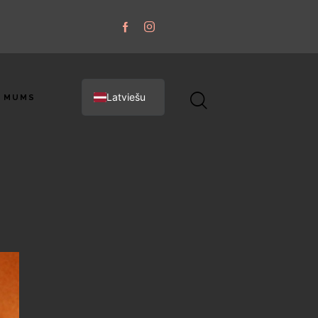
Latviešu
R MUMS