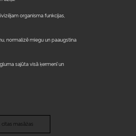
ktivizējam organisma funkcijas,
mu, normalizē miegu un paaugstina
egluma sajūta visā ķermenī un
t citas masāžas