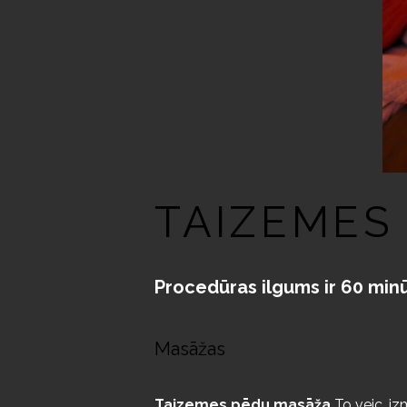
TAIZEMES
Procedūras ilgums ir 60 min
Masāžas
Taizemes pēdu masāža
To veic, iz