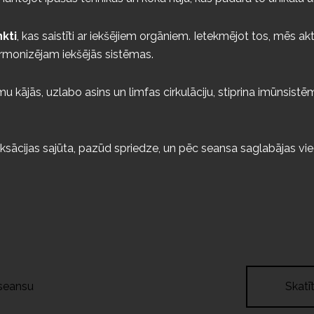
kti
, kas saistīti ar iekšējiem orgāniem. Ietekmējot tos, mēs a
rmonizējam iekšējās sistēmas.
jās, uzlabo asins un limfas cirkulāciju, stiprina imūnsistē
aksācijas sajūta, pazūd spriedze, un pēc seansa saglabājas vi
 seansu
Skatī